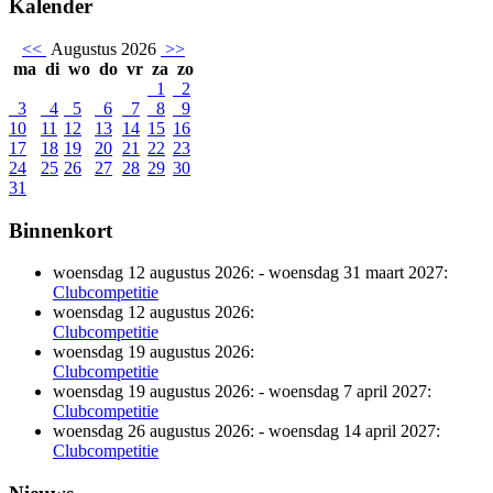
Kalender
<<
Augustus 2026
>>
ma
di
wo
do
vr
za
zo
1
2
3
4
5
6
7
8
9
10
11
12
13
14
15
16
17
18
19
20
21
22
23
24
25
26
27
28
29
30
31
Binnenkort
woensdag 12 augustus 2026:
-
woensdag 31 maart 2027:
Clubcompetitie
woensdag 12 augustus 2026:
Clubcompetitie
woensdag 19 augustus 2026:
Clubcompetitie
woensdag 19 augustus 2026:
-
woensdag 7 april 2027:
Clubcompetitie
woensdag 26 augustus 2026:
-
woensdag 14 april 2027:
Clubcompetitie