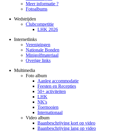
Meer informatie ?
Fotoalbums
Wedstrijden
Clubcompetitie
LHK 2026
Internetlinks
Verenigingen
Nationale Bonden
Minigolfmateriaal
Overige links
Multimedia
Foto album
Aanleg accommodatie
Feesten en Recepties
50+ activiteiten
LHK
NK's
Toernooien
Internationaal
Video album
Baanbeschrijving kort op video
Baanbeschrijving lang op video