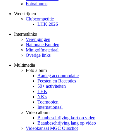
Fotoalbums
Wedstrijden
Clubcompetitie
LHK 2026
Internetlinks
Verenigingen
Nationale Bonden
Minigolfmateriaal
Overige links
Multimedia
Foto album
Aanleg accommodatie
Feesten en Recepties
50+ activiteiten
LHK
NK's
Toernooien
Internationaal
Video album
Baanbeschrijving kort op video
Baanbeschrijving lang op video
Videokanaal MGC Oirschot