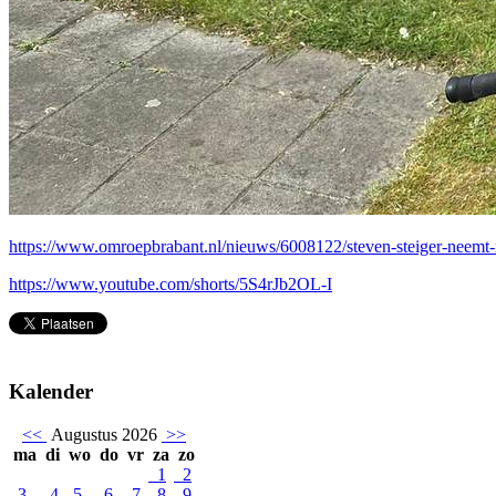
https://www.omroepbrabant.nl/nieuws/6008122/steven-steiger-neemt-m
https://www.youtube.com/shorts/5S4rJb2OL-I
Kalender
<<
Augustus 2026
>>
ma
di
wo
do
vr
za
zo
1
2
3
4
5
6
7
8
9