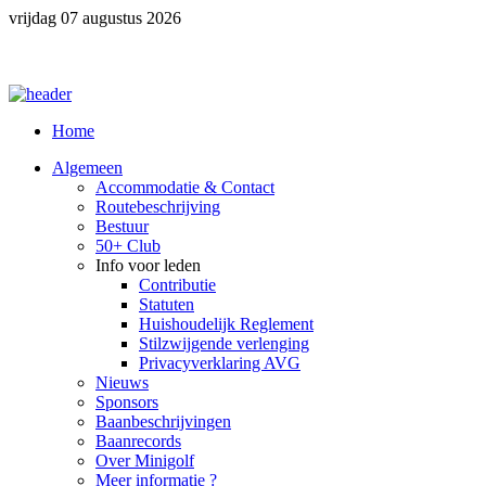
vrijdag 07 augustus 2026
Home
Algemeen
Accommodatie & Contact
Routebeschrijving
Bestuur
50+ Club
Info voor leden
Contributie
Statuten
Huishoudelijk Reglement
Stilzwijgende verlenging
Privacyverklaring AVG
Nieuws
Sponsors
Baanbeschrijvingen
Baanrecords
Over Minigolf
Meer informatie ?