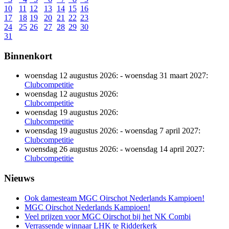
10
11
12
13
14
15
16
17
18
19
20
21
22
23
24
25
26
27
28
29
30
31
Binnenkort
woensdag 12 augustus 2026:
-
woensdag 31 maart 2027:
Clubcompetitie
woensdag 12 augustus 2026:
Clubcompetitie
woensdag 19 augustus 2026:
Clubcompetitie
woensdag 19 augustus 2026:
-
woensdag 7 april 2027:
Clubcompetitie
woensdag 26 augustus 2026:
-
woensdag 14 april 2027:
Clubcompetitie
Nieuws
Ook damesteam MGC Oirschot Nederlands Kampioen!
MGC Oirschot Nederlands Kampioen!
Veel prijzen voor MGC Oirschot bij het NK Combi
Verrassende winnaar LHK te Ridderkerk