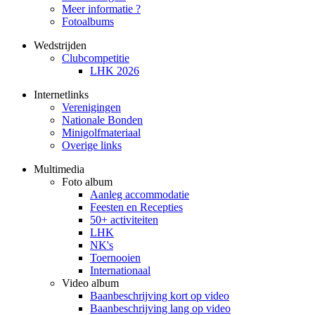
Meer informatie ?
Fotoalbums
Wedstrijden
Clubcompetitie
LHK 2026
Internetlinks
Verenigingen
Nationale Bonden
Minigolfmateriaal
Overige links
Multimedia
Foto album
Aanleg accommodatie
Feesten en Recepties
50+ activiteiten
LHK
NK's
Toernooien
Internationaal
Video album
Baanbeschrijving kort op video
Baanbeschrijving lang op video