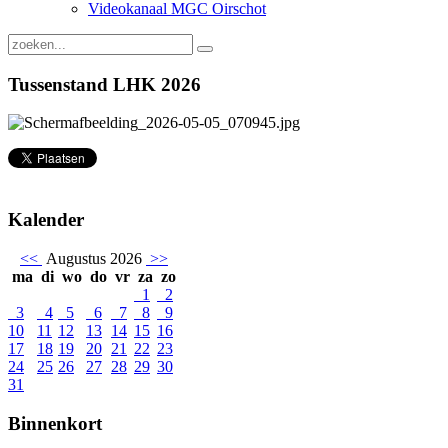
Videokanaal MGC Oirschot
Tussenstand LHK 2026
Kalender
<<
Augustus 2026
>>
ma
di
wo
do
vr
za
zo
1
2
3
4
5
6
7
8
9
10
11
12
13
14
15
16
17
18
19
20
21
22
23
24
25
26
27
28
29
30
31
Binnenkort