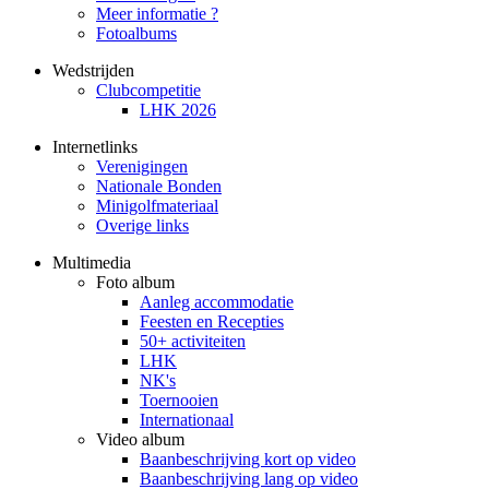
Meer informatie ?
Fotoalbums
Wedstrijden
Clubcompetitie
LHK 2026
Internetlinks
Verenigingen
Nationale Bonden
Minigolfmateriaal
Overige links
Multimedia
Foto album
Aanleg accommodatie
Feesten en Recepties
50+ activiteiten
LHK
NK's
Toernooien
Internationaal
Video album
Baanbeschrijving kort op video
Baanbeschrijving lang op video