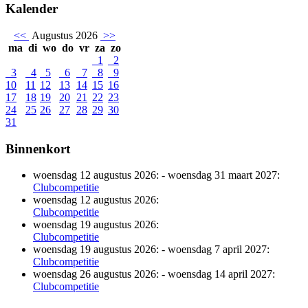
Kalender
<<
Augustus 2026
>>
ma
di
wo
do
vr
za
zo
1
2
3
4
5
6
7
8
9
10
11
12
13
14
15
16
17
18
19
20
21
22
23
24
25
26
27
28
29
30
31
Binnenkort
woensdag 12 augustus 2026:
-
woensdag 31 maart 2027:
Clubcompetitie
woensdag 12 augustus 2026:
Clubcompetitie
woensdag 19 augustus 2026:
Clubcompetitie
woensdag 19 augustus 2026:
-
woensdag 7 april 2027:
Clubcompetitie
woensdag 26 augustus 2026:
-
woensdag 14 april 2027:
Clubcompetitie