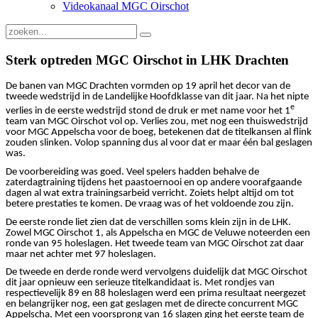
Videokanaal MGC Oirschot
Sterk optreden MGC Oirschot in LHK Drachten
De banen van MGC Drachten vormden op 19 april het decor van de
tweede wedstrijd in de Landelijke Hoofdklasse van dit jaar. Na het nipte
e
verlies in de eerste wedstrijd stond de druk er met name voor het 1
team van MGC Oirschot vol op. Verlies zou, met nog een thuiswedstrijd
voor MGC Appelscha voor de boeg, betekenen dat de titelkansen al flink
zouden slinken. Volop spanning dus al voor dat er maar één bal geslagen
was.
De voorbereiding was goed. Veel spelers hadden behalve de
zaterdagtraining tijdens het paastoernooi en op andere voorafgaande
dagen al wat extra trainingsarbeid verricht. Zoiets helpt altijd om tot
betere prestaties te komen. De vraag was of het voldoende zou zijn.
De eerste ronde liet zien dat de verschillen soms klein zijn in de LHK.
Zowel MGC Oirschot 1, als Appelscha en MGC de Veluwe noteerden een
ronde van 95 holeslagen. Het tweede team van MGC Oirschot zat daar
maar net achter met 97 holeslagen.
De tweede en derde ronde werd vervolgens duidelijk dat MGC Oirschot
dit jaar opnieuw een serieuze titelkandidaat is. Met rondjes van
respectievelijk 89 en 88 holeslagen werd een prima resultaat neergezet
en belangrijker nog, een gat geslagen met de directe concurrent MGC
Appelscha. Met een voorsprong van 16 slagen ging het eerste team de