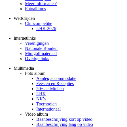
Meer informatie ?
Fotoalbums
Wedstrijden
Clubcompetitie
LHK 2026
Internetlinks
Verenigingen
Nationale Bonden
Minigolfmateriaal
Overige links
Multimedia
Foto album
Aanleg accommodatie
Feesten en Recepties
50+ activiteiten
LHK
NK's
Toernooien
Internationaal
Video album
Baanbeschrijving kort op video
Baanbeschrijving lang op video