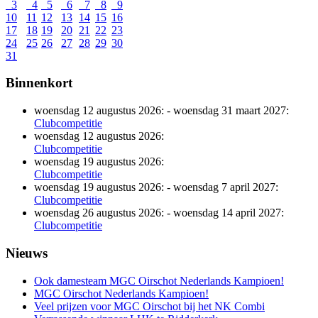
3
4
5
6
7
8
9
10
11
12
13
14
15
16
17
18
19
20
21
22
23
24
25
26
27
28
29
30
31
Binnenkort
woensdag 12 augustus 2026:
-
woensdag 31 maart 2027:
Clubcompetitie
woensdag 12 augustus 2026:
Clubcompetitie
woensdag 19 augustus 2026:
Clubcompetitie
woensdag 19 augustus 2026:
-
woensdag 7 april 2027:
Clubcompetitie
woensdag 26 augustus 2026:
-
woensdag 14 april 2027:
Clubcompetitie
Nieuws
Ook damesteam MGC Oirschot Nederlands Kampioen!
MGC Oirschot Nederlands Kampioen!
Veel prijzen voor MGC Oirschot bij het NK Combi