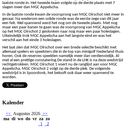
laatste ronde in. Het tweede team volgde op de derde plaats met 7
slagen meer dan MGC Appelscha.
In de laatste ronde kwam de voorsprong van MGC Oirschot niet meer in
gevaar. Na wederom een solide ronde was de eerste zege van dit jaar
een feit. Wel spannend werd het nog om de tweede plaats. Met nog
maar een paar banen te gaan was de voorsprong van MGC Appelscha
op het MGC Oirschot 2 geslonken naar nog maar een paar holeslagen.
Uiteindelijk trok MGC Appelscha aan het langste eind en was het
verschil aan het einde 3 holeslagen.
Het laat zien dat MGC Oirschot over een brede selectie beschikt met
allemaal spelers en speelsters die in de top van minigolf Nederland thuis
horen. Ook de reserves speelden namelijk meer dan verdienstelijk. Al
met al een prettige constatering.De stand in de LHK is na deze wedstrijd
rechtgetrokken. MGC Oirschot 1 voert nu de ranglijst aan voor MGC
Appelscha. MGC Oirschot 2 volgt op de derde plek. De volgende
wedstrijd is in Spoordonk, het belooft ook daar weer spannend te
worden.
Kalender
<<
Augustus 2026
>>
ma
di
wo
do
vr
za
zo
1
2