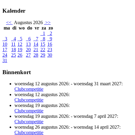
Kalender
<<
Augustus 2026
>>
ma
di
wo
do
vr
za
zo
1
2
3
4
5
6
7
8
9
10
11
12
13
14
15
16
17
18
19
20
21
22
23
24
25
26
27
28
29
30
31
Binnenkort
woensdag 12 augustus 2026:
-
woensdag 31 maart 2027:
Clubcompetitie
woensdag 12 augustus 2026:
Clubcompetitie
woensdag 19 augustus 2026:
Clubcompetitie
woensdag 19 augustus 2026:
-
woensdag 7 april 2027:
Clubcompetitie
woensdag 26 augustus 2026:
-
woensdag 14 april 2027:
Clubcompetitie