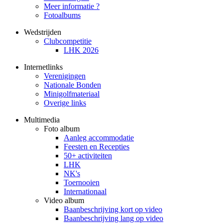
Meer informatie ?
Fotoalbums
Wedstrijden
Clubcompetitie
LHK 2026
Internetlinks
Verenigingen
Nationale Bonden
Minigolfmateriaal
Overige links
Multimedia
Foto album
Aanleg accommodatie
Feesten en Recepties
50+ activiteiten
LHK
NK's
Toernooien
Internationaal
Video album
Baanbeschrijving kort op video
Baanbeschrijving lang op video